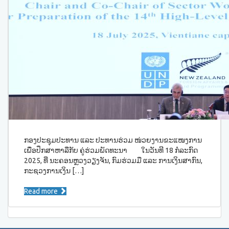
ກອງປະຊຸມປະທານ ແລະ ປະທານຮ່ວມ ໜ່ວຍງານຂະແໜງການ
ເພື່ອປຶກສາຫາລືກັບ ຄູ່ຮ່ວມພັດທະນາ ໃນວັນທີ 18 ກໍລະກົດ
2025, ທີ່ ນະຄອນຫຼວງວຽງຈັນ, ກົມຮ່ວມມື ແລະ ການເງິນສາກົນ,
ກະຊວງ​ການເງິນ […]
Read more