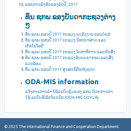
ແຜນການລົງທຶນຂອງລັດປີ_2017
ທຶນ ຊກພ ຂອງບັນດາກະຊວງຕ່າງ
ໆ
ທຶນ ຊກພ ແຜນປີ 2017 ກະຊວງ ພະລັງງານ ແລະບໍ່ແຮ່
ທຶນ ຊກພ ແຜນປີ 2017 ກະຊວງ ວິທະຍາສາດ ແລະ
ເຕັກໂນໂລຢີ
ທຶນ ຊກພ ແຜນປີ 2017 ກະຊວງ ໂຍທາທິການ ແລະຂົນສົ່ງ
ທຶນ ຊກພ ແຜນປີ 2017 ກະຊວງຊັບພະຍາກອນ ແລະສີ່ງ
ແວດລ້ອມ
ທຶນ ຊກພ ແຜນປີ 2017 ສູນສະຖິຕິແຫ່ງຊາດ
ODA-MIS information
ແຈ້ງການການນຳໃຊ້ລະບົບຄຸ້ມຄອງ ຊກພ ດ້ວຍການນຳ
ໃຊ້ ລະບົບອີເລັກໂຕຣນິກ (ODA-MIS.GOV.LA)