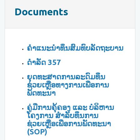
Documents
ຄຳແນະນຳທຶນສົມທົບລັດຖະບານ
ດຳລັດ 357
ຍຸດທະສາດການລະດົມທຶນ
ຊ່ວຍເຫຼືອທາງການເພື່ອການ
ພັດທະນາ
ຄູ່ມືການຄຸ້ຄອງ ແລະ ບໍລິຫານ
ໂຄງການ ສຳລັບທຶນການ
ຊ່ວຍເຫຼືອເພື່ອການພັດທະນາ
(SOP)