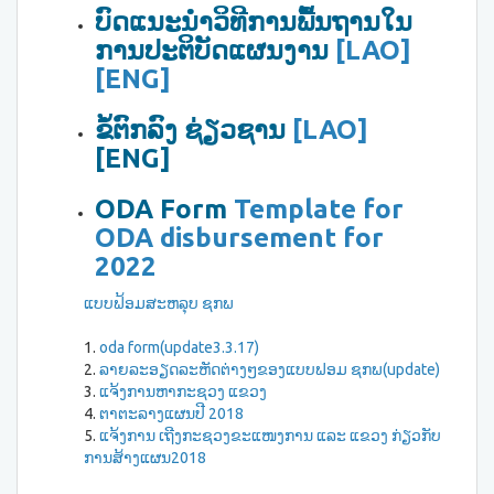
ບົດແນະນຳວິທີການພື້ນຖານໃນ
ການປະຕິບັດແຜນງານ
[LAO]
[ENG]
ຂໍ້ຕົກລົງ ຊ່ຽວຊານ
[LAO]
[ENG]
ODA Form
Template for
ODA disbursement for
2022
ແບບຟ້ອມສະຫລຸບ ຊກພ
1.
oda form(update3.3.17)
2.
ລາຍລະອຽດລະຫັດຕ່າງໆຂອງແບບຟອມ ຊກພ(update)
3.
ແຈ້ງການຫາກະຊວງ ແຂວງ
4.
ຕາຕະລາງແຜນປີ 2018
5.
ແຈ້ງການ ເຖີງກະຊວງຂະແໜງການ ແລະ ແຂວງ ກ່ຽວກັບ
ການສ້າງແຜນ2018